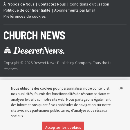
À Propos de Nous
Contactez Nous
Conditions d'utilisation
Politique de confidentialité
Abonnements par Email
Préférences de cookies
Copyright © 2026 Deseret News Publishing Company. Tous droits
réservés.
Nous utilisons des cookies pour personnaliser notre contenu et
nos publicités, fournir des fonctionnalités de réseaux sociaux et
Church News est une publication officielle de l’Église de
analyser le trafic sur notre site web. Nous partageons également
Jésus-Christ des Saints des Derniers Jours. Publié
des informations quant à vos habitudes de navigation sur notre
conjointement par Deseret News et l’Église de Jésus-
Christ des Saints des Derniers Jours, son contenu
site avec nos partenaires publicitaires, d'analyse et de réseaux
soutient les doctrines, les principes et les pratiques de
sociaux.
l’Église
Accepter les cookies