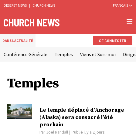
DESERET NEWS
|
CHURCH NEWS
FRANÇAIS
SE CONNECTER
DANS L'ACTUALITÉ
Conférence Générale
Temples
Viens et Suis-moi
Dirige
Temples
Le temple déplacé d’Anchorage
(Alaska) sera consacré l’été
prochain
Par
Joel Randall
Publié il y a 2 jours